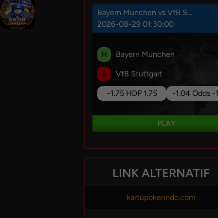
Bayern Munchen vs VfB Stuttgart
2026-08-29 01:30:00
H
Bayern Munchen
A
VfB Stuttgart
-1.75 HDP 1.75
-1.04 Odds -
PLAY
LINK ALTERNATIF
kartupokerindo.com