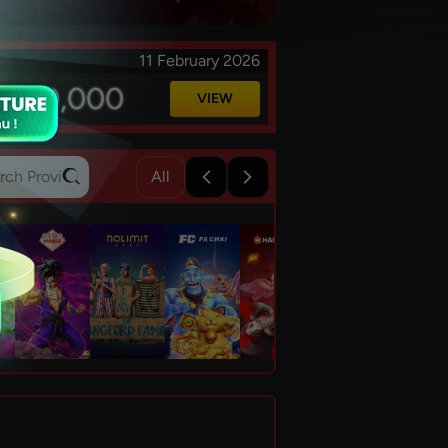
11 February 2026
8,000,000
VIEW
All