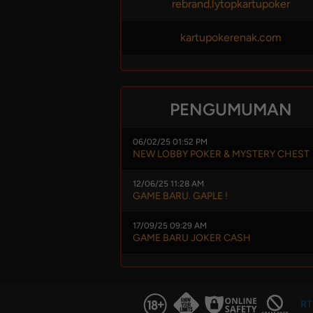
rebrand.lytopkartupoker
kartupokerenak.com
PENGUMUMAN
06/02/25 01:52 PM
NEW LOBBY POKER & MYSTERY CHEST
12/06/25 11:28 AM
GAME BARU. GAPLE !
17/09/25 09:29 AM
GAME BARU JOKER CASH
RD QUIZ E-SPORT WORLD CUP 2026
FREE SPIN KHUSUS 
RT