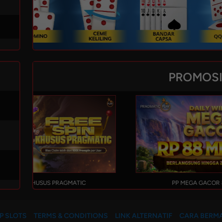
PROMOS
PRAGMATIC
PP MEGA GACOR 88 MILIAR
P SLOTS
TERMS & CONDITIONS
LINK ALTERNATIF
CARA BERM