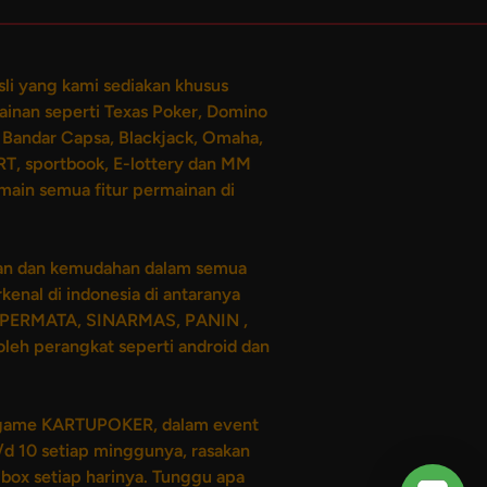
li yang kami sediakan khusus
ainan seperti Texas Poker, Domino
 Bandar Capsa, Blackjack, Omaha,
RT, sportbook, E-lottery dan MM
rmain semua fitur permainan di
n dan kemudahan dalam semua
kenal di indonesia di antaranya
 PERMATA, SINARMAS, PANIN ,
oleh perangkat seperti android dan
 game
KARTUPOKER
, dalam event
s/d 10 setiap minggunya, rasakan
 box setiap harinya. Tunggu apa