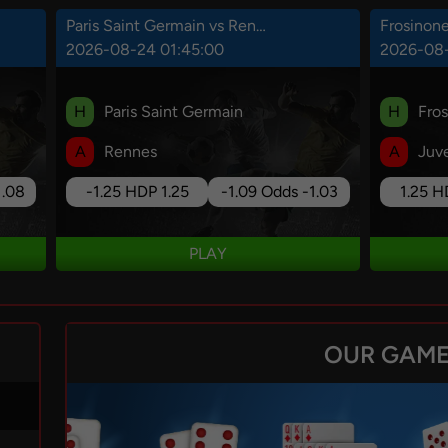
Paris Saint Germain vs Rennes
Frosinone
2026-08-24 01:45:00
2026-08-
H
Paris Saint Germain
H
Fro
A
Rennes
A
Juv
1.08
-1.25 HDP 1.25
-1.09 Odds -1.03
1.25 H
PLAY
OUR GAM