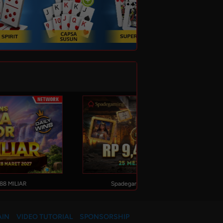
I
Spadegaming PLAYWIN Turnamen
AIN
VIDEO TUTORIAL
SPONSORSHIP